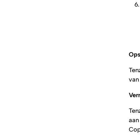
Ops
Ten
van
Ver
Ten
aan
Cop