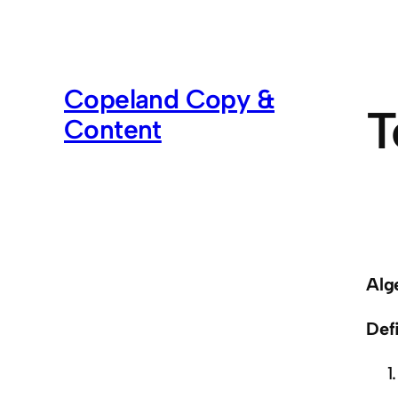
Skip
to
content
Copeland Copy &
T
Content
Alg
Defi